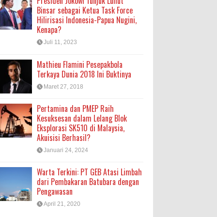
Presiden Jokowi Tunjuk Luhut
Binsar sebagai Ketua Task Force
Hilirisasi Indonesia-Papua Nugini,
Kenapa?
Juli 11, 2023
Mathieu Flamini Pesepakbola
Terkaya Dunia 2018 Ini Buktinya
Maret 27, 2018
Pertamina dan PMEP Raih
Kesuksesan dalam Lelang Blok
Eksplorasi SK510 di Malaysia,
Akuisisi Berhasil?
Januari 24, 2024
Warta Terkini: PT GEB Atasi Limbah
dari Pembakaran Batubara dengan
Pengawasan
April 21, 2020