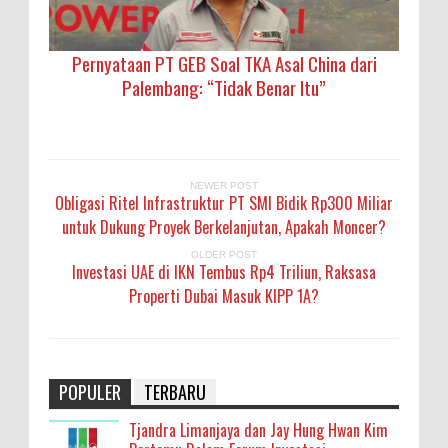
Pernyataan PT GEB Soal TKA Asal China dari
Palembang: “Tidak Benar Itu”
NEWER POST
Obligasi Ritel Infrastruktur PT SMI Bidik Rp300 Miliar
untuk Dukung Proyek Berkelanjutan, Apakah Moncer?
OLDER POST
Investasi UAE di IKN Tembus Rp4 Triliun, Raksasa
Properti Dubai Masuk KIPP 1A?
POPULER
TERBARU
Tjandra Limanjaya dan Jay Hung Hwan Kim