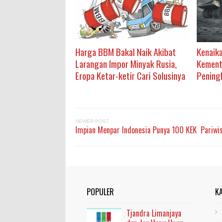
Harga BBM Bakal Naik Akibat
Kenaika
Larangan Impor Minyak Rusia,
Kement
Eropa Ketar-ketir Cari Solusinya
Pening
NEWER POST
Impian Menpar Indonesia Punya 100 KEK Pariwi
POPULER
K
Tjandra Limanjaya