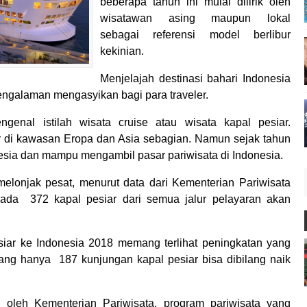
beberapa tahun ini mulai dilirik oleh
wisatawan asing maupun lokal
sebagai referensi model berlibur
kekinian.
Menjelajah destinasi bahari Indonesia
ngalaman mengasyikan bagi para traveler.
enal istilah wisata cruise atau wisata kapal pesiar.
r di kawasan Eropa dan Asia sebagian. Namun sejak tahun
esia dan mampu mengambil pasar pariwisata di Indonesia.
melonjak pesat, menurut data dari Kementerian Pariwisata
 ada 372 kapal pesiar dari semua jalur pelayaran akan
siar ke Indonesia 2018 memang terlihat peningkatan yang
yang hanya 187 kunjungan kapal pesiar bisa dibilang naik
oleh Kementerian Pariwisata, program pariwisata yang