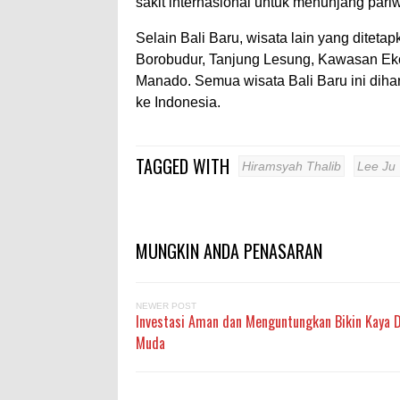
sakit internasional untuk menunjang pari
Selain Bali Baru, wisata lain yang ditet
Borobudur, Tanjung Lesung, Kawasan Ek
Manado. Semua wisata Bali Baru ini di
ke Indonesia.
TAGGED WITH
Hiramsyah Thalib
Lee Ju
MUNGKIN ANDA PENASARAN
NEWER POST
Investasi Aman dan Menguntungkan Bikin Kaya D
Muda