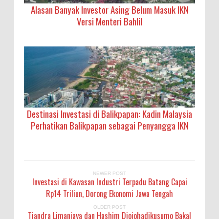
Alasan Banyak Investor Asing Belum Masuk IKN
Versi Menteri Bahlil
Destinasi Investasi di Balikpapan: Kadin Malaysia
Perhatikan Balikpapan sebagai Penyangga IKN
NEWER POST
Investasi di Kawasan Industri Terpadu Batang Capai
Rp14 Triliun, Dorong Ekonomi Jawa Tengah
OLDER POST
Tjandra Limanjaya dan Hashim Djojohadikusumo Bakal