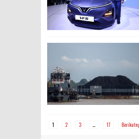
1
2
3
…
17
Berikutn