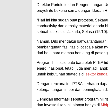
Direktur Portofolio dan Pengembangan
proyek itu bekerja sama dengan Badan Ris
“Hari ini kita sudah buat prototipe. Seka
conductivity dan density material anoda b
sebuah diskusi di Jakarta, Selasa (15/10).
Namun, Dilo mengakui bahwa tantangan k
pembangunan fasilitas pilot scale akan 
dari batu bara mampu bersaing di pasar g
Program hilirisasi batu bara oleh PTBA
energi nasional, tetapi juga menjadi la
untuk kebutuhan strategis di
sektor kendar
Dengan rencana ini, PTBA berharap dapat
ketergantungan impor dan peningkatan day
Demikian informasi seputar program hiliri
dan investasi terkini lainnya hanya di
Mbi