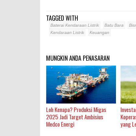
TAGGED WITH
Baterai Kendaraan Listrik
Batu Bara
Bis
Kendaraan Listrik
Keuangan
MUNGKIN ANDA PENASARAN
Loh Kenapa? Produksi Migas
Investa
2025 Jadi Target Ambisius
Kopera
Medco Energi
yang L