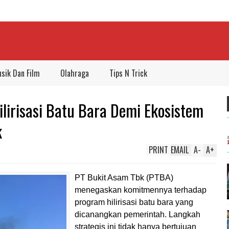
sik Dan Film
Olahraga
Tips N Trick
lirisasi Batu Bara Demi Ekosistem
k
PRINT
EMAIL
A
-
A
+
PT Bukit Asam Tbk (PTBA)
menegaskan komitmennya terhadap
program hilirisasi batu bara yang
dicanangkan pemerintah. Langkah
strategis ini tidak hanya bertujuan