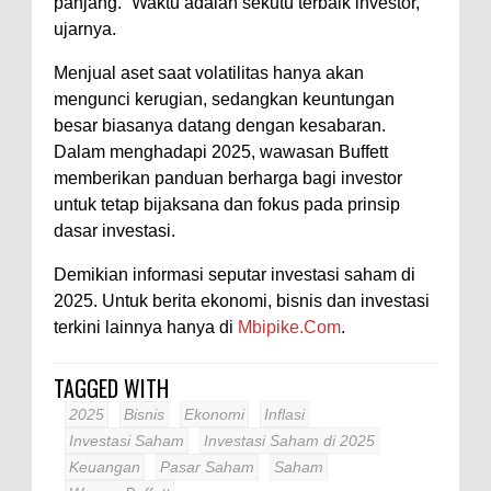
panjang. “Waktu adalah sekutu terbaik investor,”
ujarnya.
Menjual aset saat volatilitas hanya akan
mengunci kerugian, sedangkan keuntungan
besar biasanya datang dengan kesabaran.
Dalam menghadapi 2025, wawasan Buffett
memberikan panduan berharga bagi investor
untuk tetap bijaksana dan fokus pada prinsip
dasar investasi.
Demikian informasi seputar investasi saham di
2025. Untuk berita ekonomi, bisnis dan investasi
terkini lainnya hanya di
Mbipike.Com
.
TAGGED WITH
2025
Bisnis
Ekonomi
Inflasi
Investasi Saham
Investasi Saham di 2025
Keuangan
Pasar Saham
Saham