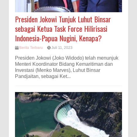
Presiden Jokowi Tunjuk Luhut Binsar
sebagai Ketua Task Force Hilirisasi
Indonesia-Papua Nugini, Kenapa?
Berita Terbaru
Juli 11, 2023
Presiden Jokowi (Joko Widodo) telah menunjuk
Menteri Koordinator Bidang Kemaritiman dan
Investasi (Menko Marves), Luhut Binsar
Pandjaitan, sebagai Ket...