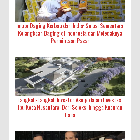
Impor Daging Kerbau dari India: Solusi Sementara
Kelangkaan Daging di Indonesia dan Meledaknya
Permintaan Pasar
Langkah-Langkah Investor Asing dalam Investasi
Ibu Kota Nusantara: Dari Seleksi hingga Kucuran
Dana