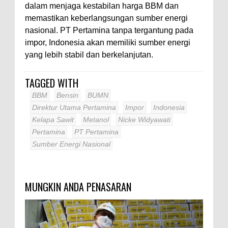
dalam menjaga kestabilan harga BBM dan
memastikan keberlangsungan sumber energi
nasional. PT Pertamina tanpa tergantung pada
impor, Indonesia akan memiliki sumber energi
yang lebih stabil dan berkelanjutan.
TAGGED WITH
BBM
Bensin
BUMN
Direktur Utama Pertamina
Impor
Indonesia
Kelapa Sawit
Metanol
Nicke Widyawati
Pertamina
PT Pertamina
Sumber Energi Nasional
MUNGKIN ANDA PENASARAN