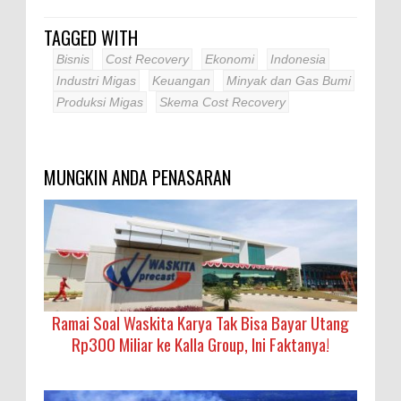
TAGGED WITH
Bisnis
Cost Recovery
Ekonomi
Indonesia
Industri Migas
Keuangan
Minyak dan Gas Bumi
Produksi Migas
Skema Cost Recovery
MUNGKIN ANDA PENASARAN
Ramai Soal Waskita Karya Tak Bisa Bayar Utang
Rp300 Miliar ke Kalla Group, Ini Faktanya!