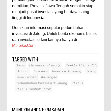
demikian, Provinsi Jawa Tengah semakin siap
menjadi pusat investasi yang berdaya saing
tinggi di Indonesia.
Demikian informasi seputar pertumbuhan
investasi di Jateng. Untuk berita ekonomi, bisnis
dan investasi terkini lainnya hanya di
Mbipike.Com
.
TAGGED WITH
Bisnis
Darmawan Prasodjo
Direktur Utama PLN
Ekonomi
Investasi
Investasi di Jateng
Jateng
Jawa Tengah
Keuangan
Pertumbuhan Investasi di Jateng
PLTGU
PLTGU Tambak Lorok
MUNGKIN ANDA PENASARAN