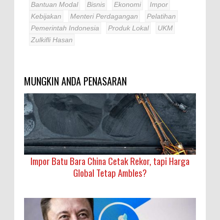
Bantuan Modal
Bisnis
Ekonomi
Impor
Kebijakan
Menteri Perdagangan
Pelatihan
Pemerintah Indonesia
Produk Lokal
UKM
Zulkifli Hasan
MUNGKIN ANDA PENASARAN
Impor Batu Bara China Cetak Rekor, tapi Harga
Global Tetap Ambles?