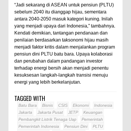
“Jadi sekarang di ASEAN untuk pensiun (PLTU)
sebelum 2040 itu dianggap hijau, sementara
antara 2040-2050 masuk kategori kuning. Inilah
yang menjadi upaya dari Indonesia,” tambahnya.
Kendati demikian, tantangan pendanaan dan
penilaian berdasarkan taksonomi hijau masih
menjadi faktor kritis dalam menjalankan program
pensiun dini PLTU batu bara. Upaya kolaborasi
dan perubahan dalam pandangan investor
terhadap energi bersih akan menjadi penentu
kesuksesan langkah-langkah transisi menuju
energi yang lebih berkelanjutan.
TAGGED WITH
Batu Bara
Bisnis
CSIS
Ekonomi
Indonesia
Jakarta
Jakarta Pusat
JETP
Keuangan
Pembangkit Listrik Tenaga Uap
Pemerintah
Pemerintah Indonesia
Pensiun Dini
PLTU