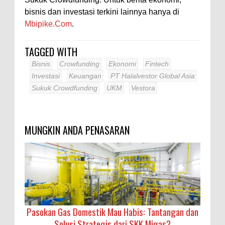
bisnis dan investasi terkini lainnya hanya di
Mbipike.Com
.
TAGGED WITH
Bisnis
Crowfunding
Ekonomi
Fintech
Investasi
Keuangan
PT Halalvestor Global Asia
Sukuk Crowdfunding
UKM
Vestora
MUNGKIN ANDA PENASARAN
Pasokan Gas Domestik Mau Habis: Tantangan dan
Solusi Strategis dari SKK Migas?