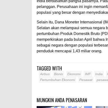
India berdasarkan pangsa pasarnya. Pada 
pelanggan. Perusahaan ini ingin memanf
populasi yang besar dengan menyediaka
Selain itu, Dana Moneter Internasional 
Selatan akan melampaui semua negara be
pertumbuhan Produk Domestik Bruto (PD
memperkirakan pada bulan April bahwa In
sebagai negara dengan populasi terbesar
penduduk mencapai 1,43 miliar orang.
TAGGED WITH
Airbus
Bisnis
Ekonomi
IMF
India
Pertumbuhan Ekonomi
Pesawat
pesawa
MUNGKIN ANDA PENASARAN