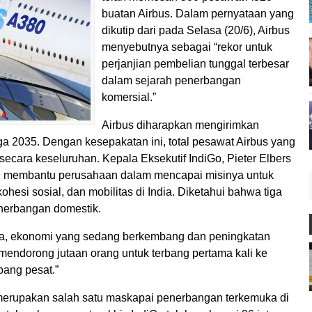
buatan Airbus. Dalam pernyataan yang
dikutip dari pada Selasa (20/6), Airbus
menyebutnya sebagai “rekor untuk
perjanjian pembelian tunggal terbesar
dalam sejarah penerbangan
komersial.”
Airbus diharapkan mengirimkan
ga 2035. Dengan kesepakatan ini, total pesawat Airbus yang
secara keseluruhan. Kepala Eksekutif IndiGo, Pieter Elbers
 membantu perusahaan dalam mencapai misinya untuk
esi sosial, dan mobilitas di India. Diketahui bahwa tiga
nerbangan domestik.
ndia, ekonomi yang sedang berkembang dan peningkatan
mendorong jutaan orang untuk terbang pertama kali ke
ang pesat.”
 merupakan salah satu maskapai penerbangan terkemuka di