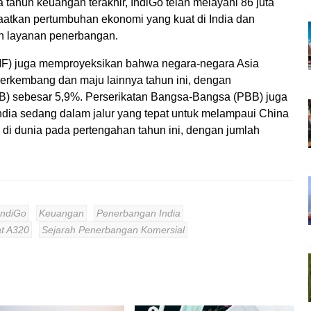
tahun keuangan terakhir, IndiGo telah melayani 86 juta
aatkan pertumbuhan ekonomi yang kuat di India dan
n layanan penerbangan.
(IMF) juga memproyeksikan bahwa negara-negara Asia
rkembang dan maju lainnya tahun ini, dengan
B) sebesar 5,9%. Perserikatan Bangsa-Bangsa (PBB) juga
dia sedang dalam jalur yang tepat untuk melampaui China
 di dunia pada pertengahan tahun ini, dengan jumlah
IndiGo
Keuangan
Penerbangan India
t A320
Sejarah Penerbangan Komersial