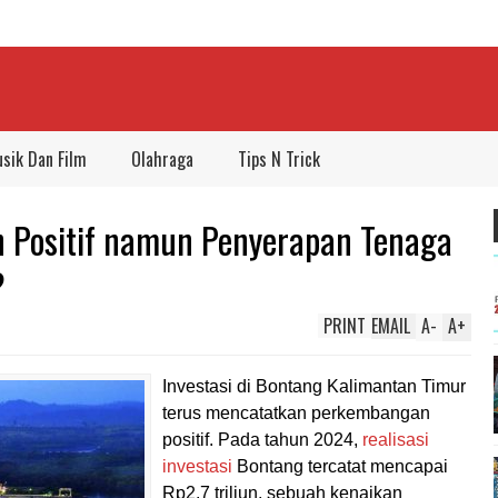
sik Dan Film
Olahraga
Tips N Trick
en Positif namun Penyerapan Tenaga
?
PRINT
EMAIL
A
-
A
+
Investasi di Bontang Kalimantan Timur
terus mencatatkan perkembangan
positif. Pada tahun 2024,
realisasi
investasi
Bontang tercatat mencapai
Rp2,7 triliun, sebuah kenaikan