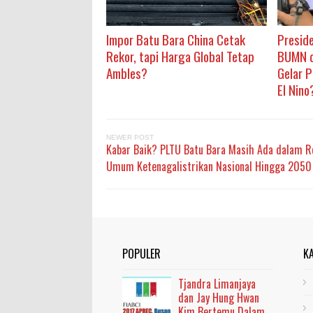
Impor Batu Bara China Cetak
Presid
Rekor, tapi Harga Global Tetap
BUMN d
Ambles?
Gelar 
El Nino
NEWER POST
Kabar Baik? PLTU Batu Bara Masih Ada dalam R
Umum Ketenagalistrikan Nasional Hingga 2050
POPULER
K
Tjandra Limanjaya
dan Jay Hung Hwan
Kim Bertemu Dalam