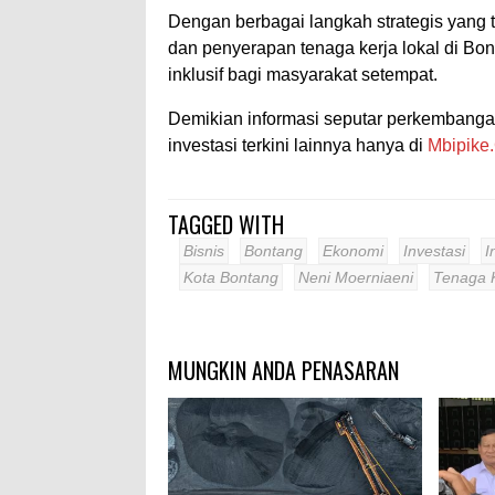
Dengan berbagai langkah strategis yang t
dan penyerapan tenaga kerja lokal di Bon
inklusif bagi masyarakat setempat.
Demikian informasi seputar perkembangan 
investasi terkini lainnya hanya di
Mbipike
TAGGED WITH
Bisnis
Bontang
Ekonomi
Investasi
I
Kota Bontang
Neni Moerniaeni
Tenaga 
MUNGKIN ANDA PENASARAN