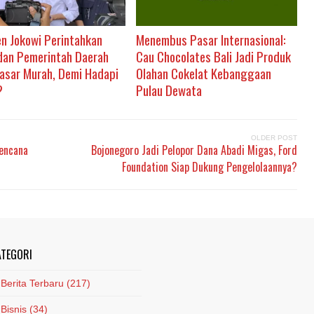
en Jokowi Perintahkan
Menembus Pasar Internasional:
an Pemerintah Daerah
Cau Chocolates Bali Jadi Produk
Pasar Murah, Demi Hadapi
Olahan Cokelat Kebanggaan
?
Pulau Dewata
OLDER POST
encana
Bojonegoro Jadi Pelopor Dana Abadi Migas, Ford
Foundation Siap Dukung Pengelolaannya?
ATEGORI
Berita Terbaru
(217)
Bisnis
(34)