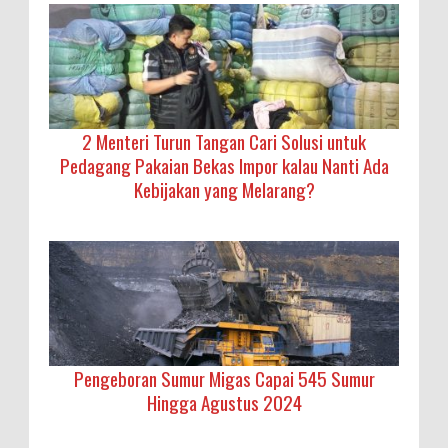
2 Menteri Turun Tangan Cari Solusi untuk
Pedagang Pakaian Bekas Impor kalau Nanti Ada
Kebijakan yang Melarang?
Pengeboran Sumur Migas Capai 545 Sumur
Hingga Agustus 2024