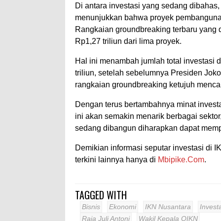
Di antara investasi yang sedang dibahas, s
menunjukkan bahwa proyek pembangunan I
Rangkaian groundbreaking terbaru yang d
Rp1,27 triliun dari lima proyek.
Hal ini menambah jumlah total investasi 
triliun, setelah sebelumnya Presiden J
rangkaian groundbreaking ketujuh mencapa
Dengan terus bertambahnya minat investa
ini akan semakin menarik berbagai sektor,
sedang dibangun diharapkan dapat memper
Demikian informasi seputar investasi di I
terkini lainnya hanya di
Mbipike.Com
.
TAGGED WITH
Bisnis
Ekonomi
IKN Nusantara
Invest
Raja Juli Antoni
Wakil Kepala OIKN