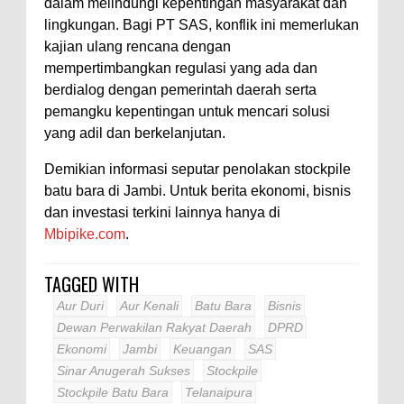
dalam melindungi kepentingan masyarakat dan
lingkungan. Bagi PT SAS, konflik ini memerlukan
kajian ulang rencana dengan
mempertimbangkan regulasi yang ada dan
berdialog dengan pemerintah daerah serta
pemangku kepentingan untuk mencari solusi
yang adil dan berkelanjutan.
Demikian informasi seputar penolakan stockpile
batu bara di Jambi. Untuk berita ekonomi, bisnis
dan investasi terkini lainnya hanya di
Mbipike.com
.
TAGGED WITH
Aur Duri
Aur Kenali
Batu Bara
Bisnis
Dewan Perwakilan Rakyat Daerah
DPRD
Ekonomi
Jambi
Keuangan
SAS
Sinar Anugerah Sukses
Stockpile
Stockpile Batu Bara
Telanaipura