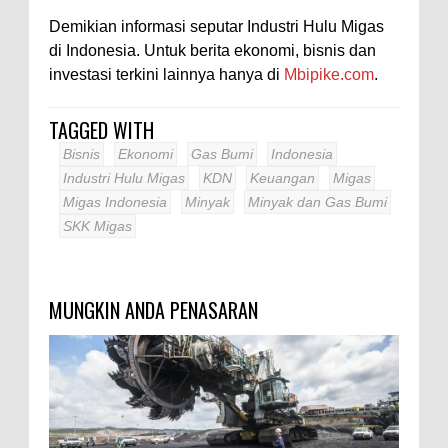
Demikian informasi seputar Industri Hulu Migas
di Indonesia. Untuk berita ekonomi, bisnis dan
investasi terkini lainnya hanya di
Mbipike.com
.
TAGGED WITH
Bisnis
Ekonomi
Gas Bumi
Indonesia
Industri Hulu Migas
KDN
Keuangan
Migas
Migas Indonesia
Minyak
Minyak dan Gas Bumi
SKK Migas
MUNGKIN ANDA PENASARAN