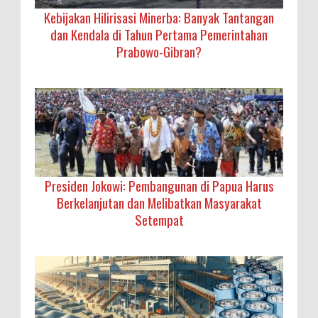
Kebijakan Hilirisasi Minerba: Banyak Tantangan
dan Kendala di Tahun Pertama Pemerintahan
Prabowo-Gibran?
Presiden Jokowi: Pembangunan di Papua Harus
Berkelanjutan dan Melibatkan Masyarakat
Setempat