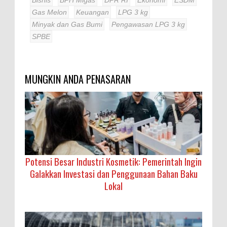
Gas Melon
Keuangan
LPG 3 kg
Minyak dan Gas Bumi
Pengawasan LPG 3 kg
SPBE
MUNGKIN ANDA PENASARAN
Potensi Besar Industri Kosmetik: Pemerintah Ingin
Galakkan Investasi dan Penggunaan Bahan Baku
Lokal