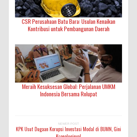
CSR Perusahaan Batu Bara: Usulan Kenaikan
Kontribusi untuk Pembangunan Daerah
Meraih Kesuksesan Global: Perjalanan UMKM
Indonesia Bersama Rolupat
NEWER POST
KPK Usut Dugaan Korupsi Investasi Modal di BUMN, Gini
Kronologinya!