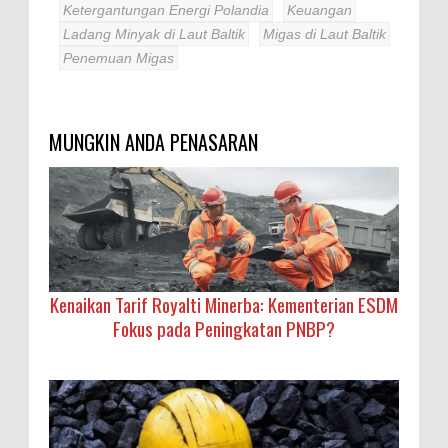
Ketergantungan Energi Polandia
Keuangan
Ladang Minyak di Laut Baltik
Migas di Laut Baltik
Penemuan Migas
MUNGKIN ANDA PENASARAN
Kenaikan Tarif Royalti Minerba: Kementerian ESDM
Fokus pada Peningkatan PNBP?