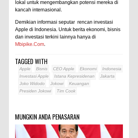
lokal untuk mengembangkan potensi mereka di
kancah internasional.
Demikian informasi seputar rencan investasi
Apple di Indonesia. Untuk berita ekonomi, bisnis
dan investasi terkini lainnya hanya di
Mbipike.Com
.
TAGGED WITH
Apple
Bisnis
CEO Apple
Ekonomi
Indonesia
Investasi Apple
Istana Kepresidenan
Jakarta
Joko Widodo
Jokowi
Keuangan
Presiden Jokowi
Tim Cook
MUNGKIN ANDA PENASARAN