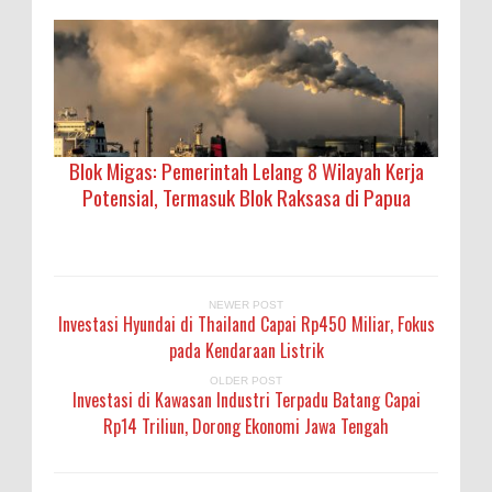
Blok Migas: Pemerintah Lelang 8 Wilayah Kerja
Potensial, Termasuk Blok Raksasa di Papua
NEWER POST
Investasi Hyundai di Thailand Capai Rp450 Miliar, Fokus
pada Kendaraan Listrik
OLDER POST
Investasi di Kawasan Industri Terpadu Batang Capai
Rp14 Triliun, Dorong Ekonomi Jawa Tengah