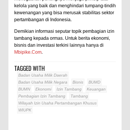
kelola yang baik dan menghindari tumpang-tindih
kewenangan yang bisa merusak stabilitas sektor
pertambangan di Indonesia.
Demikian informasi seputar topik pembagian izin
tambang kepada ormas. Untuk berita ekonomi,
bisnis dan investasi terkini lainnya hanya di
Mbipike.Com
.
TAGGED WITH
Badan Usaha Milik Daerah
Badan Usaha Milik Negara
Bisnis
BUMD
BUMN
Ekonomi
Izin Tambang
Keuangan
Pembagian Izin Tambang
Tambang
Wilayah Izin Usaha Pertambangan Khusus
WIUPK