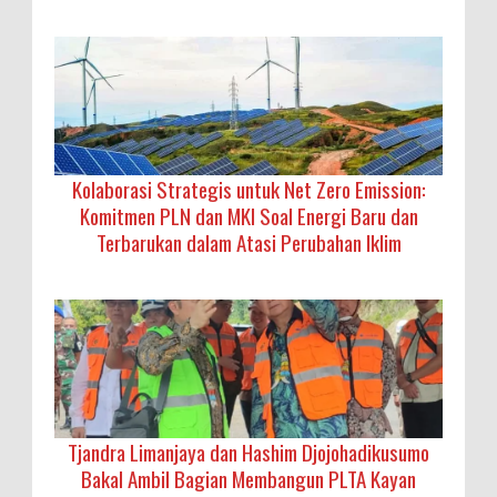
Kolaborasi Strategis untuk Net Zero Emission:
Komitmen PLN dan MKI Soal Energi Baru dan
Terbarukan dalam Atasi Perubahan Iklim
Tjandra Limanjaya dan Hashim Djojohadikusumo
Bakal Ambil Bagian Membangun PLTA Kayan