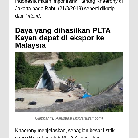
Indonesia masih impor listrik,” terang Khaerony di
Jakarta pada Rabu (21/8/2019) seperti dikutip
dari
Tirto.id
.
Daya yang dihasilkan PLTA
Kayan dapat di ekspor ke
Malaysia
Gambar PLTA/ilustrasi (Inforajawali.com)
Khaerony menjelaskan, sebagian besar listrik
yang dihasilkan oleh PLTA Kayan akan