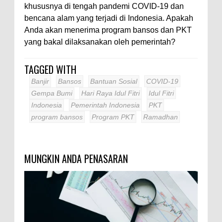
khususnya di tengah pandemi COVID-19 dan
bencana alam yang terjadi di Indonesia. Apakah
Anda akan menerima program bansos dan PKT
yang bakal dilaksanakan oleh pemerintah?
TAGGED WITH
Banjir
Bansos
Bantuan Sosial
COVID-19
Gempa Bumi
Hari Raya Idul Fitri
Idul Fitri
Indonesia
Pemerintah Indonesia
PKT
program bansos
Program PKT
Ramadhan
MUNGKIN ANDA PENASARAN